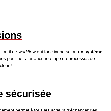
sions
n outil de
workflow
qui fonctionne selon
un système
isées pour ne rater aucune étape du processus de
le » !
 sécurisée
rgement permet à tous les acteurs d’échanger des