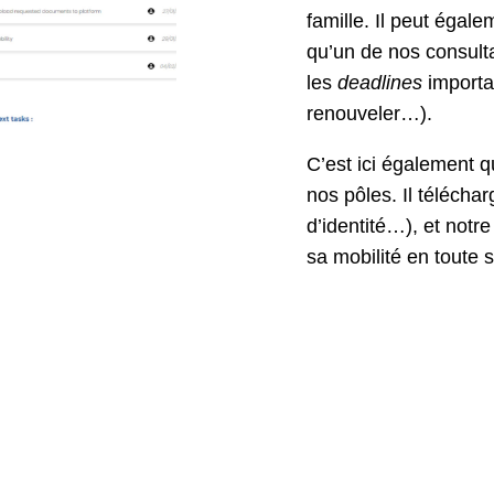
famille. Il peut égal
qu’un de nos consulta
les
deadlines
importa
renouveler…).
C’est ici également q
nos pôles. Il téléch
d’identité…), et notr
sa mobilité en toute s