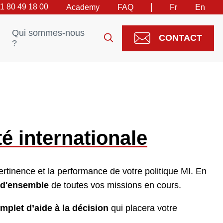
)1 80 49 18 00
Academy
FAQ
Fr
En
Qui sommes-nous
CONTACT
?
té internationale
pertinence et la performance de votre politique MI. En
 d'ensemble
de toutes vos missions en cours.
plet d’aide à la décision
qui placera votre